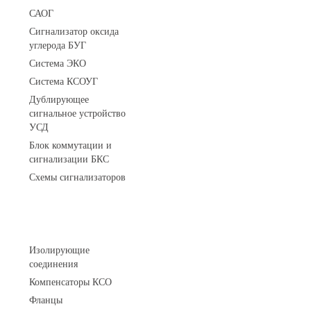
САОГ
Сигнализатор оксида
углерода БУГ
Система ЭКО
Система КСОУГ
Дублирующее
сигнальное устройство
УСД
Блок коммутации и
сигнализации БКС
Схемы сигнализаторов
Соединительные детали трубопровода
Изолирующие
соединения
Компенсаторы КСО
Фланцы