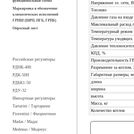
функциональные схемы
Напряжение эл. сети, В
Маркировка и обозначение
Топливо
климатических исполнений
Давление газа на входе
ГРПШ (ШРП, ПГБ, ГРПБ)
Максимальный расход г
Опросный лист
Температурный режим 
Температура уходящих 
Давление теплоносителя
Регуляторы давления
КПД, %
Российские регуляторы:
Производительность ГВ
РДНК-400
Разрешение за котлом,
Габаритные размеры, м
РДК-50Н
длина
РДБК1-50
ширина
РДУ-32
высота
Импортные регуляторы:
Масса, кг
Tartarini / Тартарини
Количество котлов
Fiorentini / Фиорентини
Madas / Мадас
Medenus / Меденус