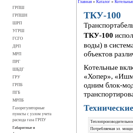
Главная
»
Каталог
»
Котельные
ГРПШ
ТКУ-100
ГРПШН
ШРП
Транспортабель
УГРШ
ТКУ-100
испол
ГСГО
воды) в систем
ДРП
объектов разли
МРП
ПРГ
Котельные вкл
ШБДГ
«Хопер», «Ишм
ГРУ
одним блок-мо
ГРПБ
транспортирова
ПГБ
МРПБ
Технические
Газорегуляторные
пункты с узлом учета
расхода газа ГРПУ
Теплопроизводительнос
Габаритные и
Потребляемая эл. мощн