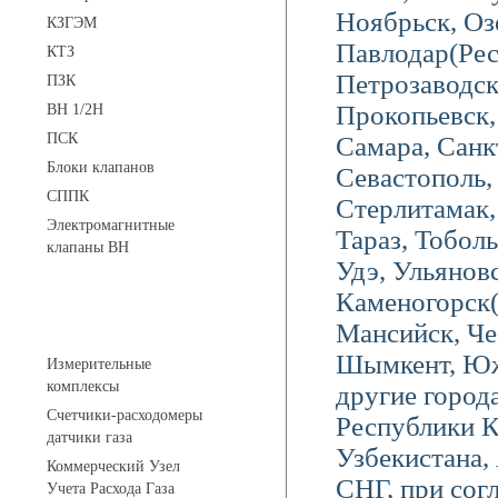
Ноябрьск, Оз
КЗГЭМ
Павлодар(Ре
КТЗ
Петрозаводс
ПЗК
Прокопьевск, 
ВН 1/2Н
ПСК
Самара, Санк
Блоки клапанов
Севастополь,
СППК
Стерлитамак
Электромагнитные
Тараз, Тоболь
клапаны ВН
Удэ, Ульяновс
Каменогорск
Устройства учета газа
Мансийск, Че
Шымкент, Южн
Измерительные
комплексы
другие город
Счетчики-расходомеры
Республики К
датчики газа
Узбекистана,
Коммерческий Узел
СНГ, при согл
Учета Расхода Газа