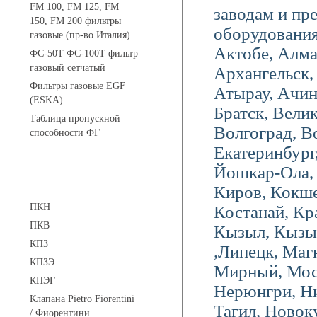
FM 100, FM 125, FM
заводам и пр
150, FM 200 фильтры
оборудования
газовые (пр-во Италия)
Актобе, Алм
ФС-50Т ФС-100Т фильтр
газовый сетчатый
Архангельск,
Фильтры газовые EGF
Атырау, Ачин
(ESKA)
Братск, Вели
Таблица пропускной
Волгоград, В
способности ФГ
Екатеринбург
Йошкар-Ола, 
Предохранительные клапаны
Киров, Кокше
ПКН
Костанай, Кр
ПКВ
Кызыл, Кызыл
КПЗ
,Липецк, Маг
КПЗЭ
Мирный, Мос
КПЭГ
Нерюнгри, Н
Клапана Pietro Fiorentini
Тагил, Новок
/ Фиорентини