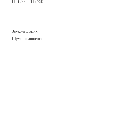
ГГВ-500, ГГВ-750
Шумоизоляция
Звукоизоляция
Шумопоглощение
Манометры и вакуумметры
Паспорта
Нормативные документы