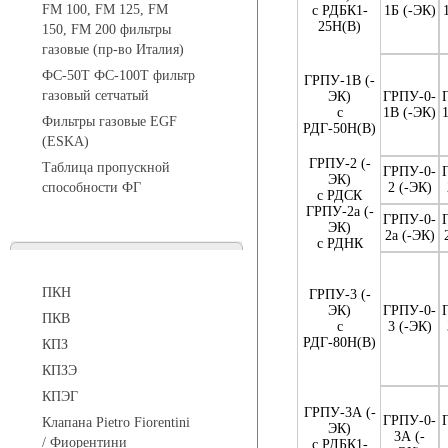
FM 100, FM 125, FM
с РДБК1-
1Б (-ЭК)
25Н(В)
150, FM 200 фильтры
газовые (пр-во Италия)
ФС-50Т ФС-100Т фильтр
ГРПУ-1В (-
газовый сетчатый
ЭК)
ГРПУ-0-
с
1В (-ЭК)
Фильтры газовые EGF
РДГ-50Н(В)
(ESKA)
ГРПУ-2 (-
Таблица пропускной
ГРПУ-0-
ЭК)
способности ФГ
2 (-ЭК)
с РДСК
ГРПУ-2а (-
ГРПУ-0-
ЭК)
2а (-ЭК)
с РДНК
Предохранительные клапаны
ПКН
ГРПУ-3 (-
ЭК)
ГРПУ-0-
ПКВ
с
3 (-ЭК)
РДГ-80Н(В)
КПЗ
КПЗЭ
КПЭГ
ГРПУ-3А (-
ГРПУ-0-
Клапана Pietro Fiorentini
ЭК)
3А (-
/ Фиорентини
с РДБК1-