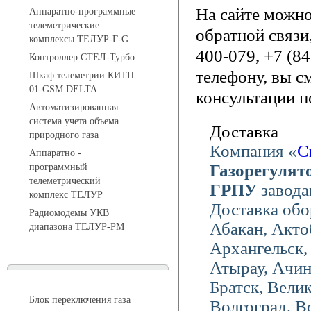
На сайте можн
Аппаратно-программные
телеметрические
обратной связи
комплексы ТЕЛУР-Г-G
400-079, +7 (8
Контроллер СТЕЛ-Турбо
телефону, вы с
Шкаф телеметрии КИТП
01-GSM DELTA
консультации п
Автоматизированная
система учета объема
Доставка
природного газа
Компания «
С
Аппаратно -
Газорегулят
программный
телеметрический
ГРПУ
завода
комплекс ТЕЛУР
Доставка обо
Радиомодемы УКВ
Абакан, Акто
диапазона ТЕЛУР-РМ
Архангельск,
Атырау, Ачин
АГРС
Братск, Вели
Блок переключения газа
Волгоград, В