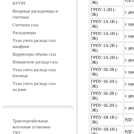
РДГ
ЭК)
КУУРГ
ГРПУ-1-2Н (-
Вихревые расходомеры и
с дв
ЭК)
счетчики
ГРПУ-1А-1В (-
с од
Счетчики газа
ЭК)
Расходомеры
ГРПУ-1А-1Н (-
с од
ЭК)
Узлы учета расхода газа
ГРПУ-1А-2В (-
шкафные
с дв
ЭК)
Корректоры объема газа
ГРПУ-1А-2Н (-
с дв
Измерители расхода газа
ЭК)
ГРПУ-1Б-1В (-
Узлы учета расхода газа
с од
ЭК)
блочные
ГРПУ-1Б-1Н (-
Узлы учета расхода газа
с од
ЭК)
на раме
ГРПУ-1Б-2В (-
с дв
ЭК)
ГРПУ-1Б-2Н (-
с дв
Котельные установки
ЭК)
ГРПУ-1В-1В (-
РДГ
Транспортабельные
ЭК)
котельные установки
ГРПУ-1В-1Н (-
РДГ
ТКУ