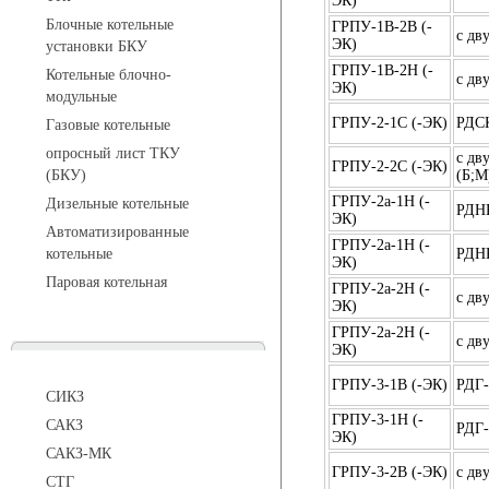
ЭК)
Блочные котельные
ГРПУ-1В-2В (-
с дв
ЭК)
установки БКУ
ГРПУ-1В-2Н (-
Котельные блочно-
с дв
ЭК)
модульные
ГРПУ-2-1С (-ЭК)
РДСК
Газовые котельные
опросный лист ТКУ
с дв
ГРПУ-2-2C (-ЭК)
(БКУ)
(Б;М
ГРПУ-2а-1Н (-
Дизельные котельные
РДНК
ЭК)
Автоматизированные
ГРПУ-2а-1Н (-
котельные
РДНК
ЭК)
Паровая котельная
ГРПУ-2а-2Н (-
с дв
ЭК)
ГРПУ-2а-2Н (-
с дв
ЭК)
Сигнализаторы
ГРПУ-3-1В (-ЭК)
РДГ
СИКЗ
ГРПУ-3-1Н (-
САКЗ
РДГ
ЭК)
САКЗ-МК
ГРПУ-3-2В (-ЭК)
с дв
СТГ