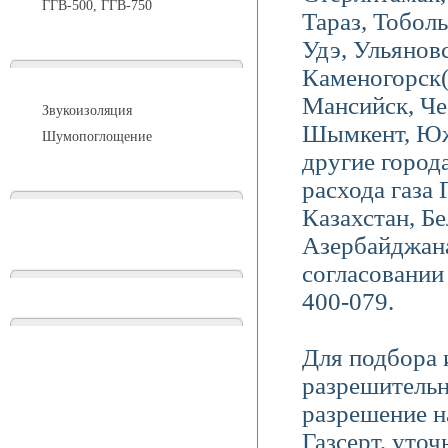
ГГВ-500, ГГВ-750
Тараз, Тоболь
Удэ, Ульяновс
Каменогорск
Шумоизоляция
Мансийск, Че
Звукоизоляция
Шымкент, Южн
Шумопоглощение
другие город
расхода газа
Манометры и вакуумметры
Казахстан, Б
Азербайджана
согласовании 
Паспорта
400-079.
Нормативные документы
Для подбора 
разрешительн
разрешение н
Газсерт, уто