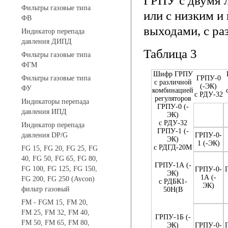
ГРПУ с двумя л
Фильтры газовые типа
или с низким и
ФВ
выходами, с ра
Индикатор перепада
давления ДИПД
Таблица 3
Фильтры газовые типа
ФГМ
Шифр ГРПУ
Фильтры газовые типа
ГРПУ-0
с различной
(-ЭК)
ФУ
комбинацией
с РДУ-32
регуляторов
Индикаторы перепада
ГРПУ-0 (-
давления ИПД
ЭК)
с РДУ-32
Индикатор перепада
ГРПУ-1 (-
давления DP/G
ГРПУ-0-
ЭК)
1 (-ЭК)
с РДГД-20М
FG 15, FG 20, FG 25, FG
40, FG 50, FG 65, FG 80,
ГРПУ-1А (-
FG 100, FG 125, FG 150,
ГРПУ-0-
ЭК)
1А (-
FG 200, FG 250 (Avcon)
с РДБК1-
ЭК)
фильтр газовый
50Н(В
FM - FGM 15, FM 20,
FM 25, FM 32, FM 40,
ГРПУ-1Б (-
FM 50, FM 65, FM 80,
ЭК)
ГРПУ-0-