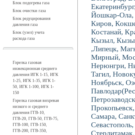
Блок подогрева газа
Екатеринбург
Блок очистки газа
Йошкар-Ола, 
Блок редуцирования
Киров, Кокше
давления газа
Костанай, Кр
Блок (узел) учета
расхода газа
Кызыл, Кызыл
,Липецк, Маг
Горелки газовые
Мирный, Мос
Горелка газовая
Нерюнгри, Н
инжекционная среднего
Тагил, Новок
давления ИГК 1-15, ИГК
1-25, ИГК 1-35, ИГК 1-
Ноябрьск, Оз
50, ИГК 1-100, ИГК 1-
Павлодар(Ре
150
Петрозаводс
Горелка газовая вихревая
Прокопьевск, 
низкого и среднего
давления ГГВ-10,
Самара, Санк
ГГВ-20, ГГВ-50, ГГВ-75,
Севастополь,
ГГВ-100, ГГВ-150,
ГГВ-200, ГГВ-350,
Стерлитамак