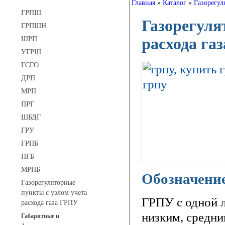
Главная
»
Каталог
»
Газорегул
ГРПШ
Газорегуля
ГРПШН
ШРП
расхода га
УГРШ
ГСГО
ДРП
МРП
ПРГ
ШБДГ
ГРУ
ГРПБ
ПГБ
МРПБ
Обозначение
Газорегуляторные
пункты с узлом учета
ГРПУ с одной л
расхода газа ГРПУ
низким, средн
Габаритные и