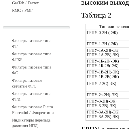
высоким выход
GasTeh / Газтех
RMG / РМГ
Таблица 2
Тип или исполн
Фильтры газовые
ГРПУ-0-2Н (-ЭК)
Фильтры газовые типа
ГРПУ-1-2Н (-ЭК)
ФГ
ГРПУ-1А-2Н(-ЭК)
Фильтры газовые типа
ГРПУ-1А-2В(-ЭК)
ФГКР
ГРПУ-1Б-2Н(-ЭК)
ГРПУ-1Б-2В(-ЭК)
Фильтры газовые типа
ГРПУ-1В-2Н(-ЭК)
ФС
ГРПУ-1В-2В(-ЭК)
Фильтры газовые
ГРПУ-2-2С(-ЭК)
сетчатые ФГС
Фильтры газовые типа
ГРПУ-2а-2Н(-ЭК)
ФГИ
ГРПУ-3-2Н(-ЭК)
ГРПУ-3-2В(-ЭК)
Фильтры газовые Pietro
ГРПУ-3А-2Н(-ЭК)
Fiorentini / Фиорентини
ГРПУ-3А-2В(-ЭК)
Индикаторы перепада
давления ИПД