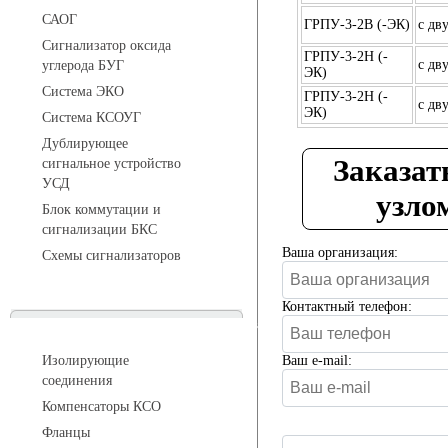
САОГ
ГРПУ-3-2В (-ЭК)
с дв
Сигнализатор оксида
ГРПУ-3-2Н (-
с дв
углерода БУГ
ЭК)
Система ЭКО
ГРПУ-3-2Н (-
с дв
ЭК)
Система КСОУГ
Дублирующее
Заказат
сигнальное устройство
УСД
узло
Блок коммутации и
сигнализации БКС
Ваша организация:
Схемы сигнализаторов
Контактный телефон:
Соединительные детали трубопровода
Изолирующие
Ваш e-mail:
соединения
Компенсаторы КСО
Фланцы