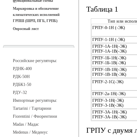
функциональные схемы
Таблица 1
Маркировка и обозначение
климатических исполнений
ГРПШ (ШРП, ПГБ, ГРПБ)
Тип или испол
ГРПУ-0-1Н (-ЭК)
Опросный лист
ГРПУ-1-1Н (-ЭК)
ГРПУ-1А-1Н(-ЭК)
Регуляторы давления
ГРПУ-1А-1В(-ЭК)
ГРПУ-1Б-1Н(-ЭК)
Российские регуляторы:
ГРПУ-1Б-1В(-ЭК)
РДНК-400
ГРПУ-1В-1Н(-ЭК)
ГРПУ-1В-1В(-ЭК)
РДК-50Н
ГРПУ-2-1С(-ЭК)
РДБК1-50
РДУ-32
ГРПУ-2а-1Н(-ЭК)
Импортные регуляторы:
ГРПУ-3-1Н(-ЭК)
ГРПУ-3-1В(-ЭК)
Tartarini / Тартарини
ГРПУ-3А-1Н(-ЭК)
Fiorentini / Фиорентини
ГРПУ-3А-1В(-ЭК)
Madas / Мадас
ГРПУ с двумя л
Medenus / Меденус