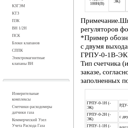
ЭК)
100Н(В)
КЗГЭМ
КТЗ
Примечание.
Ши
ПЗК
регуляторов фо
ВН 1/2Н
ПСК
*Пример обозн
Блоки клапанов
с двумя выход
СППК
ГРПУ-0-1В-ЭК
Электромагнитные
Тип счетчика (
клапаны ВН
заказе, соглас
заполненных п
Устройства учета газа
Измерительные
комплексы
ГРПУ-0-1Н (-
РДУ
Счетчики-расходомеры
ЭК)
датчики газа
ГРПУ-0-2Н (-
с дв
ЭК)
Коммерческий Узел
Учета Расхода Газа
ГРПУ-1-1Н (-