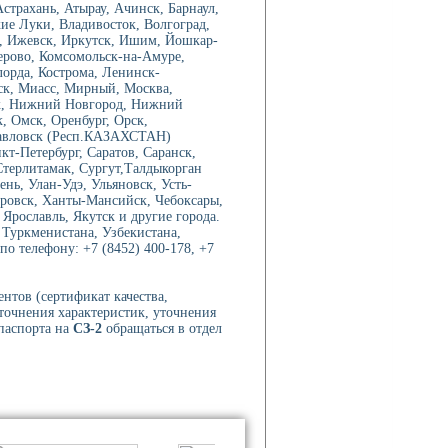
трахань, Атырау, Ачинск, Барнаул,
ие Луки, Владивосток, Волгоград,
о, Ижевск, Иркутск, Ишим, Йошкар-
мерово, Комсомольск-на-Амуре,
лорда, Кострома, Ленинск-
ск, Миасс, Мирный, Москва,
к, Нижний Новгород, Нижний
, Омск, Оренбург, Орск,
павловск (Респ.КАЗАХСТАН)
кт-Петербург, Саратов, Саранск,
Стерлитамак, Сургут,Талдыкорган
нь, Улан-Удэ, Ульяновск, Усть-
ровск, Ханты-Мансийск, Чебоксары,
рославль, Якутск и другие города.
, Туркменистана, Узбекистана,
о телефону: +7 (8452) 400-178, +7
нтов (сертификат качества,
уточнения характеристик, уточнения
 паспорта на
СЗ-2
обращаться в отдел