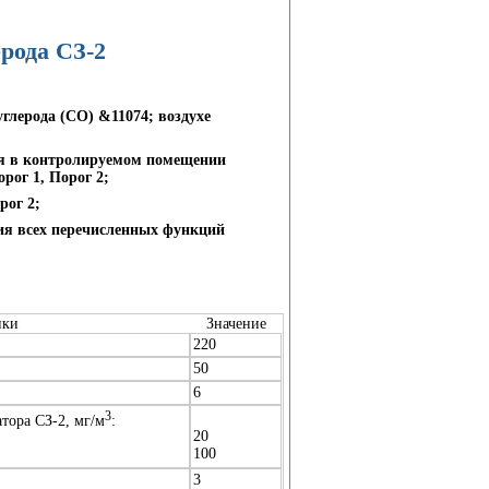
рода СЗ-2
глерода (СО) &11074; воздухе
ния в контролируемом помещении
рог 1, Порог 2;
рог 2;
ния всех перечисленных функций
ики
Значение
220
50
6
3
тора СЗ-2, мг/м
:
20
100
3