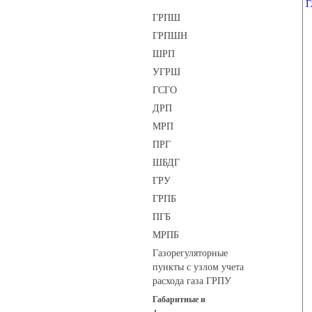
Г
ГРПШ
ГРПШН
ШРП
УГРШ
ГСГО
ДРП
МРП
ПРГ
ШБДГ
ГРУ
ГРПБ
ПГБ
МРПБ
Газорегуляторные
пункты с узлом учета
расхода газа ГРПУ
Габаритные и