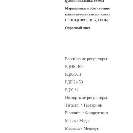
функциональные схемы
Маркировка и обозначение
климатических исполнений
ГРПШ (ШРП, ПГБ, ГРПБ)
Опросный лист
Регуляторы давления
Российские регуляторы:
РДНК-400
РДК-50Н
РДБК1-50
РДУ-32
Импортные регуляторы:
Tartarini / Тартарини
Fiorentini / Фиорентини
Madas / Мадас
Medenus / Меденус