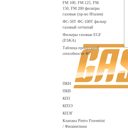
FM 100, FM 125, FM
150, FM 200 фильтры
газовые (пр-во Италия)
ФС-50Т ФС-100Т фильтр
газовый сетчатый
Фильтры газовые EGF
(ESKA)
Таблица пропускной
способности ФГ
Предохранительные клапаны
ПКН
ПКВ
КПЗ
КПЗЭ
КПЭГ
Клапана Pietro Fiorentini
/ Фиорентини