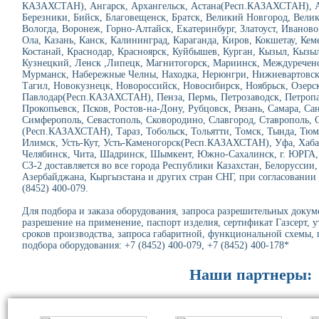
КАЗАХСТАН), Ангарск, Архангельск, Астана(Респ.КАЗАХСТАН), Ас
Березники, Бийск, Благовещенск, Братск, Великий Новгород, Велик
Вологда, Воронеж, Горно-Алтайск, Екатеринбург, Златоуст, Иванов
Ола, Казань, Канск, Калининград, Караганда, Киров, Кокшетау, Ке
Костанай, Краснодар, Красноярск, Куйбышев, Курган, Кызыл, Кызы
Кузнецкий, Ленск ,Липецк, Магнитогорск, Мариинск, Междуречен
Мурманск, Набережные Челны, Находка, Нерюнгри, Нижневартовс
Тагил, Новокузнецк, Новороссийск, Новосибирск, Ноябрьск, Озерск
Павлодар(Респ.КАЗАХСТАН), Пенза, Пермь, Петрозаводск, Петро
Прокопьевск, Псков, Ростов-на-Дону, Рубцовск, Рязань, Самара, Сан
Симферополь, Севастополь, Сковородино, Славгород, Ставрополь, 
(Респ.КАЗАХСТАН), Тараз, Тобольск, Тольятти, Томск, Тында, Тюме
Илимск, Усть-Кут, Усть-Каменогорск(Респ.КАЗАХСТАН), Уфа, Хаба
Челябинск, Чита, Шадринск, Шымкент, Южно-Сахалинск, г. ЮРГА, Я
СЗ-2 доставляется во все города Республики Казахстан, Белоруссии
Азербайджана, Кыргызстана и других стран СНГ, при согласовании п
(8452) 400-079.
Для подбора и заказа оборудования, запроса разрешительных докуме
разрешение на применение, паспорт изделия, сертификат Газсерт, 
сроков производства, запроса габаритной, функциональной схемы,
подбора оборудования: +7 (8452) 400-079, +7 (8452) 400-178*
Наши партнеры: