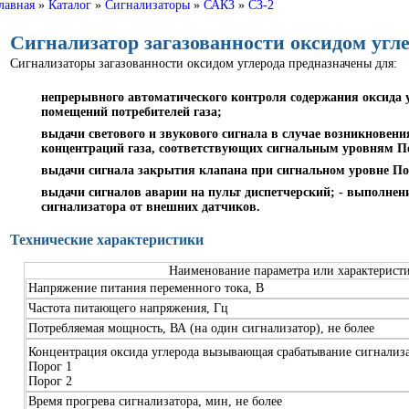
лавная
»
Каталог
»
Сигнализаторы
»
САКЗ
»
СЗ-2
Сигнализатор загазованности оксидом угле
Сигнализаторы загазованности оксидом углерода предназначены для:
непрерывного автоматического контроля содержания оксида у
помещений потребителей газа;
выдачи светового и звукового сигнала в случае возникнове
концентраций газа, соответствующих сигнальным уровням По
выдачи сигнала закрытия клапана при сигнальном уровне По
выдачи сигналов аварии на пульт диспетчерский; - выполне
сигнализатора от внешних датчиков.
Технические характеристики
Наименование параметра или характерист
Напряжение питания переменного тока, В
Частота питающего напряжения, Гц
Потребляемая мощность, ВА (на один сигнализатор), не более
Концентрация оксида углерода вызывающая срабатывание сигнализа
Порог 1
Порог 2
Время прогрева сигнализатора, мин, не более