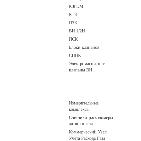
КЗГЭМ
КТЗ
ПЗК
ВН 1/2Н
ПСК
Блоки клапанов
СППК
Электромагнитные
клапаны ВН
Устройства учета газа
Измерительные
комплексы
Счетчики-расходомеры
датчики газа
Коммерческий Узел
Учета Расхода Газа