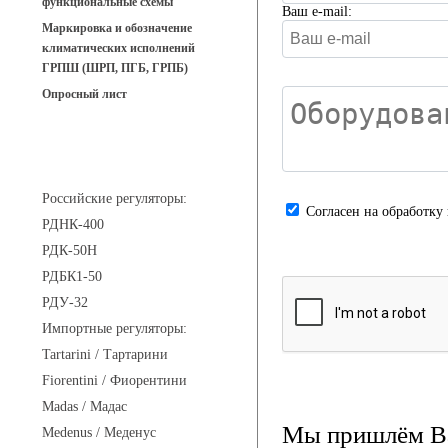
функциональные схемы
Ваш e-mail:
Маркировка и обозначение
климатических исполнений
ГРПШ (ШРП, ПГБ, ГРПБ)
Опросный лист
Регуляторы давления
Российские регуляторы:
Cогласен на обработку
РДНК-400
РДК-50Н
РДБК1-50
РДУ-32
Импортные регуляторы:
Tartarini / Тартарини
Fiorentini / Фиорентини
Madas / Мадас
Мы пришлём Ва
Medenus / Меденус