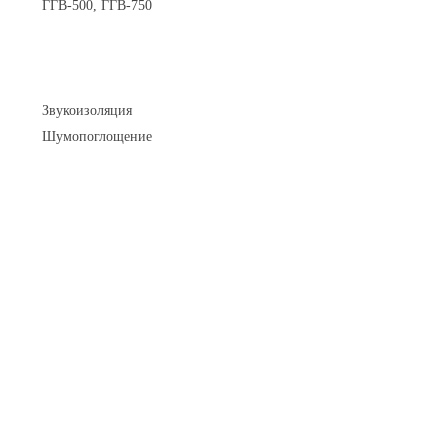
ГГВ-500, ГГВ-750
Шумоизоляция
Звукоизоляция
Шумопоглощение
Манометры и вакуумметры
Паспорта
Нормативные документы