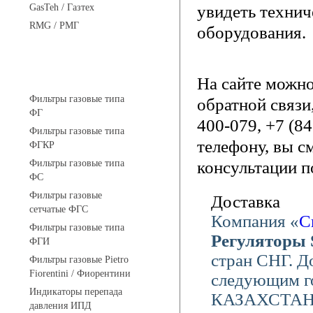
GasTeh / Газтех
увидеть технич
RMG / РМГ
оборудования.
Фильтры газовые
На сайте можн
Фильтры газовые типа
обратной связи
ФГ
400-079, +7 (8
Фильтры газовые типа
телефону, вы с
ФГКР
Фильтры газовые типа
консультации п
ФС
Фильтры газовые
Доставка
сетчатые ФГС
Компания «
С
Фильтры газовые типа
Регуляторы S
ФГИ
стран СНГ. Д
Фильтры газовые Pietro
Fiorentini / Фиорентини
следующим го
Индикаторы перепада
КАЗАХСТАН),
давления ИПД