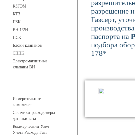
разрешительн
КЗГЭМ
разрешение н
КТЗ
Газсерт, уто
ПЗК
производства
ВН 1/2Н
паспорта на
Р
ПСК
подбора обору
Блоки клапанов
178*
СППК
Электромагнитные
клапаны ВН
Устройства учета газа
Измерительные
комплексы
Счетчики-расходомеры
датчики газа
Коммерческий Узел
Учета Расхода Газа