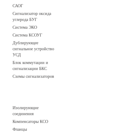
САОГ
Сигнализатор оксида
углерода БУГ
Система ЭКО
Система КСОУГ
Дублирующее
сигнальное устройство
УСД
Блок коммутации и
сигнализации БКС
Схемы сигнализаторов
Соединительные детали трубопровода
Изолирующие
соединения
Компенсаторы КСО
Фланцы