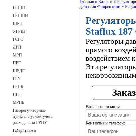
Главная
»
Каталог
»
Регулятор
действия Фиорентини
»
Регул
ГРПШ
ГРПШН
Регуляторы
ШРП
Staflux 187
УГРШ
ГСГО
Регуляторы да
ДРП
прямого возде
МРП
воздействием к
ПРГ
Эти регуляторы
ШБДГ
некоррозивным
ГРУ
ГРПБ
Заказ
ПГБ
МРПБ
Ваша организация:
Газорегуляторные
пункты с узлом учета
расхода газа ГРПУ
Контактный телефон:
Габаритные и