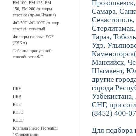
Прокопьевск, 
FM 100, FM 125, FM
150, FM 200 фильтры
Самара, Санк
газовые (пр-во Италия)
Севастополь,
ФС-50Т ФС-100Т фильтр
Стерлитамак
газовый сетчатый
Тараз, Тоболь
Фильтры газовые EGF
(ESKA)
Удэ, Ульяновс
Таблица пропускной
Каменогорск
способности ФГ
Мансийск, Че
Шымкент, Южн
другие города
Предохранительные клапаны
города Респу
ПКН
Узбекистана,
ПКВ
СНГ, при согл
КПЗ
(8452) 400-07
КПЗЭ
КПЭГ
Клапана Pietro Fiorentini
Для подбора 
/ Фиорентини