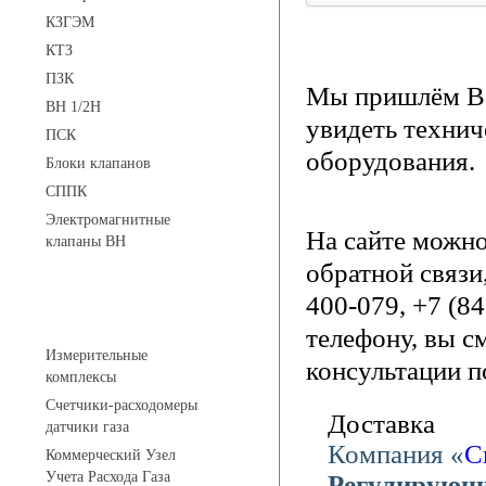
КЗГЭМ
КТЗ
ПЗК
Мы пришлём Ва
ВН 1/2Н
увидеть технич
ПСК
оборудования.
Блоки клапанов
СППК
Электромагнитные
На сайте можн
клапаны ВН
обратной связи
400-079, +7 (8
Устройства учета газа
телефону, вы с
Измерительные
консультации п
комплексы
Счетчики-расходомеры
Доставка
датчики газа
Компания «
С
Коммерческий Узел
Учета Расхода Газа
Регулирующи