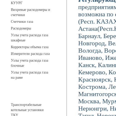
КУУРГ
предприятиям
Вихревые расходомеры и
возможна по 
счетчики
(Респ. КАЗАХ
Счетчики газа
Астана(Респ.
Расходомеры
Барнаул, Бере
Узлы учета расхода газа
шкафные
Новгород, Ве
Корректоры объема газа
Вологда, Вор
Измерители расхода газа
Иваново, Иже
Узлы учета расхода газа
Канск, Калин
блочные
Кемерово, Ко
Узлы учета расхода газа
на раме
Красноярск, 
Кострома, Ле
Магнитогорск
Котельные установки
Москва, Мурм
Транспортабельные
Нерюнгри, Н
котельные установки
Тагил, Новок
ТКУ