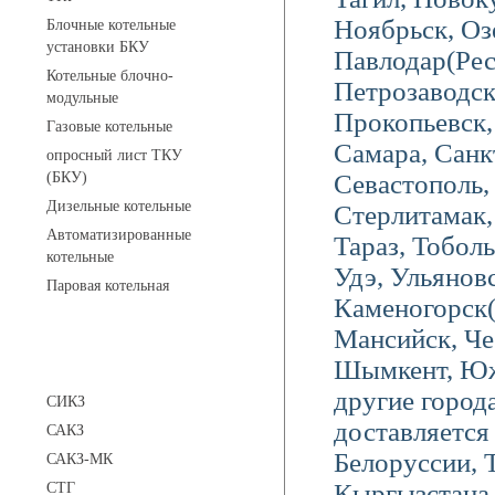
Ноябрьск, Оз
Блочные котельные
установки БКУ
Павлодар(Ре
Котельные блочно-
Петрозаводс
модульные
Прокопьевск, 
Газовые котельные
Самара, Санк
опросный лист ТКУ
(БКУ)
Севастополь,
Дизельные котельные
Стерлитамак
Автоматизированные
Тараз, Тоболь
котельные
Удэ, Ульяновс
Паровая котельная
Каменогорск
Мансийск, Че
Сигнализаторы
Шымкент, Южн
другие город
СИКЗ
доставляется 
САКЗ
Белоруссии, 
САКЗ-МК
Кыргызстана 
СТГ