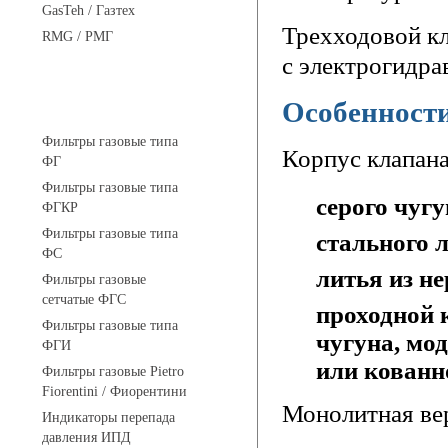
GasTeh / Газтех
Трехходовой кл
RMG / РМГ
с электрогидра
Особенности
Фильтры газовые
Фильтры газовые типа
Корпус клапана
ФГ
Фильтры газовые типа
серого чугу
ФГКР
Фильтры газовые типа
стального 
ФС
литья из н
Фильтры газовые
сетчатые ФГС
проходной 
Фильтры газовые типа
чугуна, мо
ФГИ
или кованн
Фильтры газовые Pietro
Fiorentini / Фиорентини
Монолитная вер
Индикаторы перепада
давления ИПД