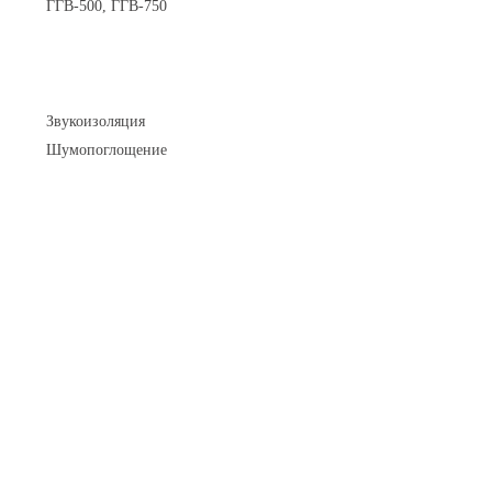
ГГВ-500, ГГВ-750
Шумоизоляция
Звукоизоляция
Шумопоглощение
Манометры и вакуумметры
Паспорта
Нормативные документы