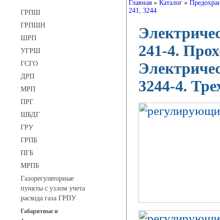
Главная
»
Каталог
»
Предохра
241, 3244
ГРПШ
ГРПШН
Электриче
ШРП
241-4. Про
УГРШ
ГСГО
Электриче
ДРП
3244-4. Тр
МРП
ПРГ
ШБДГ
ГРУ
ГРПБ
ПГБ
МРПБ
Газорегуляторные
пункты с узлом учета
расхода газа ГРПУ
Габаритные и