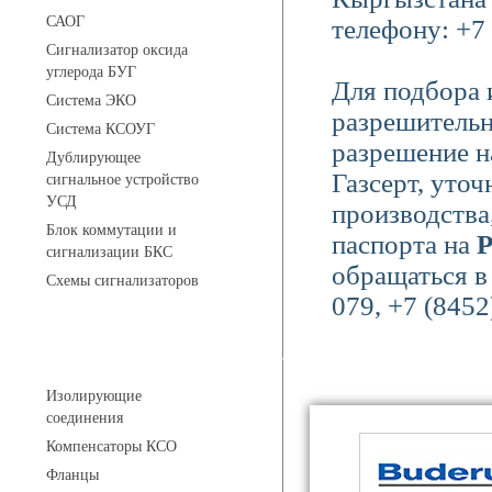
САОГ
телефону: +7 
Сигнализатор оксида
углерода БУГ
Для подбора 
Система ЭКО
разрешительн
Система КСОУГ
разрешение н
Дублирующее
Газсерт, уто
сигнальное устройство
УСД
производства
Блок коммутации и
паспорта на
Р
сигнализации БКС
обращаться в
Схемы сигнализаторов
079, +7 (8452
Соединительные детали трубопровода
Изолирующие
соединения
Компенсаторы КСО
Фланцы