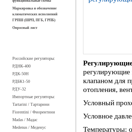
функциональные схемы
Маркировка и обозначение
климатических исполнений
ГРПШ (ШРП, ПГБ, ГРПБ)
Опросный лист
Регуляторы давления
Российские регуляторы:
Регулирующие
РДНК-400
регулирующие 
РДК-50Н
клапаном для 
РДБК1-50
отопления, вен
РДУ-32
Импортные регуляторы:
Условный прохо
Tartarini / Тартарини
Fiorentini / Фиорентини
Условное давле
Madas / Мадас
Medenus / Меденус
Температуры: о