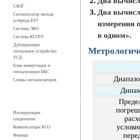
Два вычисл
САОГ
Два вычисл
Сигнализатор оксида
углерода БУГ
измерения 
Система ЭКО
в одном».
Система КСОУГ
Дублирующее
Метрологиче
сигнальное устройство
УСД
Блок коммутации и
сигнализации БКС
Диапазо
Схемы сигнализаторов
Динам
Преде
Соединительные детали трубопровода
погреш
Изолирующие
расх
соединения
услови
Компенсаторы КСО
пере
Фланцы