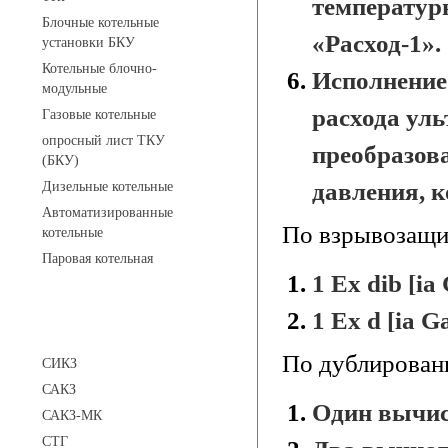
температур
Блочные котельные
«Расход-1».
установки БКУ
Котельные блочно-
Исполнение 
модульные
расхода уль
Газовые котельные
опросный лист ТКУ
преобразов
(БКУ)
давления, к
Дизельные котельные
Автоматизированные
По взрывозащи
котельные
Паровая котельная
1 Ex dib [ia
1 Ex d [ia G
Сигнализаторы
По дублирован
СИКЗ
САКЗ
Один вычис
САКЗ-МК
СТГ