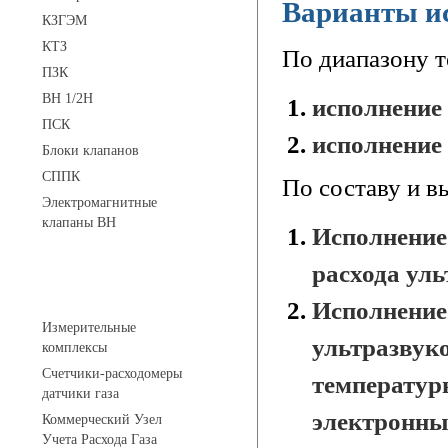
Варианты и
КЗГЭМ
КТЗ
По диапазону 
ПЗК
ВН 1/2Н
исполнение 
ПСК
исполнение 
Блоки клапанов
СППК
По составу и 
Электромагнитные
клапаны ВН
Исполнение 
расхода уль
Устройства учета газа
Исполнение 
Измерительные
ультразвуко
комплексы
Счетчики-расходомеры
температур
датчики газа
электронны
Коммерческий Узел
Учета Расхода Газа