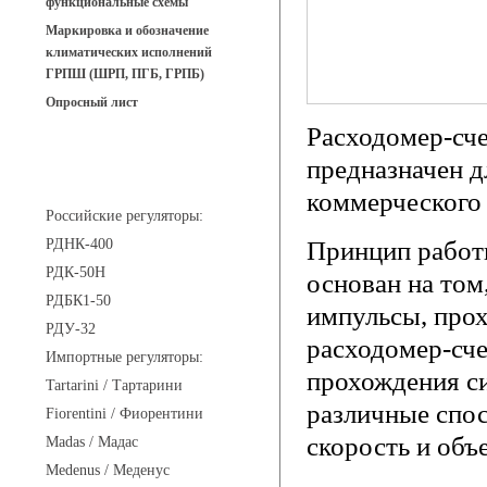
функциональные схемы
Маркировка и обозначение
климатических исполнений
ГРПШ (ШРП, ПГБ, ГРПБ)
Опросный лист
Расходомер-сче
предназначен д
Регуляторы давления
коммерческого 
Российские регуляторы:
РДНК-400
Принцип работы
РДК-50Н
основан на том
РДБК1-50
импульсы, прох
РДУ-32
расходомер-сче
Импортные регуляторы:
прохождения си
Tartarini / Тартарини
различные спос
Fiorentini / Фиорентини
скорость и объ
Madas / Мадас
Medenus / Меденус