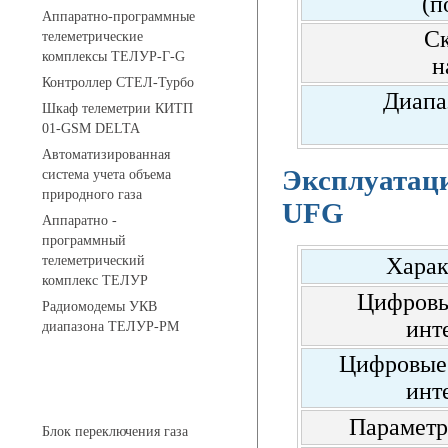
(п
Аппаратно-программные
Ск
телеметрические
комплексы ТЕЛУР-Г-G
н
Контроллер СТЕЛ-Турбо
Диапа
Шкаф телеметрии КИТП
01-GSM DELTA
Автоматизированная
Эксплуатац
система учета объема
природного газа
UFG
Аппаратно -
программный
телеметрический
Харак
комплекс ТЕЛУР
Цифровы
Радиомодемы УКВ
инт
диапазона ТЕЛУР-РМ
Цифровые
инт
АГРС
Параметр
Блок переключения газа