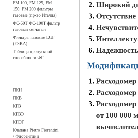
Широкий ди
FM 100, FM 125, FM
150, FM 200 фильтры
Отсутствие 
газовые (пр-во Италия)
ФС-50Т ФС-100Т фильтр
Нечувствит
газовый сетчатый
Интеллекту
Фильтры газовые EGF
(ESKA)
Надежность
Таблица пропускной
способности ФГ
Модификаци
Предохранительные клапаны
Расходомер
ПКН
Расходомер
ПКВ
Расходомер 
КПЗ
от 100 000 
КПЗЭ
КПЭГ
вычислител
Клапана Pietro Fiorentini
/ Фиорентини