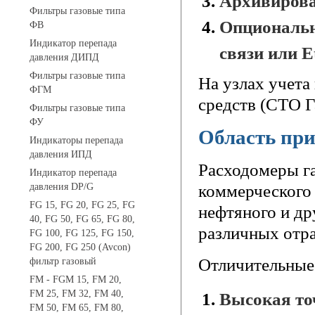
Архивирова
Фильтры газовые типа
Опциональн
ФВ
Индикатор перепада
связи или E
давления ДИПД
Фильтры газовые типа
На узлах учета
ФГМ
средств (СТО Г
Фильтры газовые типа
ФУ
Область пр
Индикаторы перепада
давления ИПД
Расходомеры г
Индикатор перепада
давления DP/G
коммерческого 
FG 15, FG 20, FG 25, FG
нефтяного и др
40, FG 50, FG 65, FG 80,
различных отра
FG 100, FG 125, FG 150,
FG 200, FG 250 (Avcon)
Отличительные
фильтр газовый
FM - FGM 15, FM 20,
FM 25, FM 32, FM 40,
Высокая точ
FM 50, FM 65, FM 80,