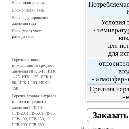
Блок подогрева газа
Потребляемая
Блок очистки газа
Блок редуцирования
Условия 
давления газа
- температ
Блок (узел) учета
воз
расхода газа
для ис
Горелки газовые
для ис
Горелка газовая
- относите
инжекционная среднего
воз
давления ИГК 1-15, ИГК
1-25, ИГК 1-35, ИГК 1-
- атмосферн
50, ИГК 1-100, ИГК 1-
Средняя нараб
150
не
Горелка газовая вихревая
низкого и среднего
давления ГГВ-10,
Заказать
ГГВ-20, ГГВ-50, ГГВ-75,
ГГВ-100, ГГВ-150,
ГГВ-200, ГГВ-350,
Ваша организация: