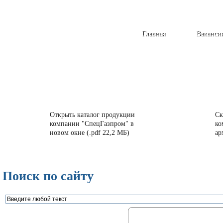
Главная
Ваканси
Открыть каталог продукции
Ск
компании "СпецГазпром" в
ко
новом окне (.pdf 22,2 МБ)
ар
Поиск по сайту
Газорегуляторные пункты