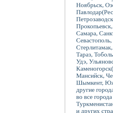
Ноябрьск, Оз
Павлодар(Ре
Петрозаводс
Прокопьевск, 
Самара, Санк
Севастополь,
Стерлитамак
Тараз, Тоболь
Удэ, Ульяновс
Каменогорск
Мансийск, Че
Шымкент, Южн
другие город
во все город
Туркменистан
и других стр