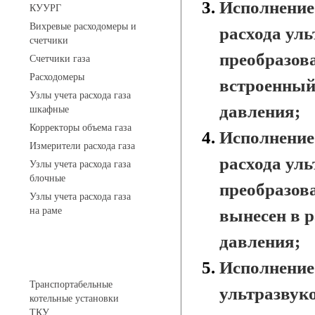
Исполнение 
КУУРГ
Вихревые расходомеры и
расхода уль
счетчики
преобразов
Счетчики газа
Расходомеры
встроенный
Узлы учета расхода газа
давления;
шкафные
Корректоры объема газа
Исполнение 
Измерители расхода газа
расхода уль
Узлы учета расхода газа
блочные
преобразов
Узлы учета расхода газа
на раме
вынесен в 
давления;
Котельные установки
Исполнение
Транспортабельные
ультразвуко
котельные установки
ТКУ