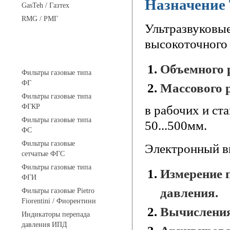
Назначение
GasTeh / Газтех
RMG / РМГ
Ультразвуковые
высокоточного 
Фильтры газовые
Объемного р
Фильтры газовые типа
ФГ
Массового р
Фильтры газовые типа
ФГКР
в рабочих и ст
Фильтры газовые типа
50...500мм.
ФС
Фильтры газовые
Электронный в
сетчатые ФГС
Фильтры газовые типа
Измерение 
ФГИ
давления.
Фильтры газовые Pietro
Fiorentini / Фиорентини
Вычисления
Индикаторы перепада
давления ИПД