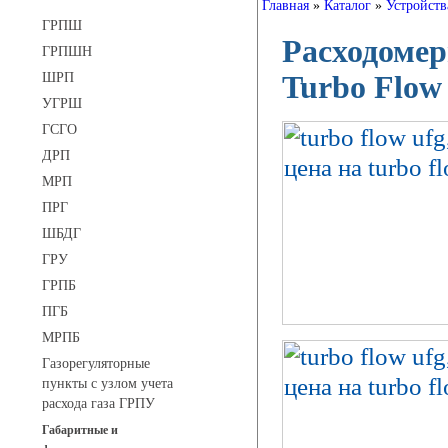
Главная
»
Каталог
»
Устройств
ГРПШ
Расходомер
ГРПШН
ШРП
Turbo Flo
УГРШ
ГСГО
ДРП
МРП
ПРГ
ШБДГ
ГРУ
ГРПБ
ПГБ
МРПБ
Газорегуляторные
пункты с узлом учета
расхода газа ГРПУ
Габаритные и