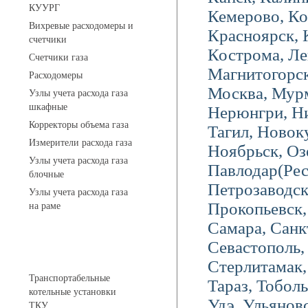
КУУРГ
Кемерово, Ко
Вихревые расходомеры и
Красноярск, 
счетчики
Кострома, Ле
Счетчики газа
Магнитогорск
Расходомеры
Москва, Мурм
Узлы учета расхода газа
шкафные
Нерюнгри, Н
Корректоры объема газа
Тагил, Новок
Измерители расхода газа
Ноябрьск, Оз
Узлы учета расхода газа
Павлодар(Ре
блочные
Петрозаводс
Узлы учета расхода газа
Прокопьевск, 
на раме
Самара, Санк
Севастополь,
Котельные установки
Стерлитамак
Транспортабельные
Тараз, Тоболь
котельные установки
Удэ, Ульяновс
ТКУ