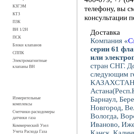
КЗГЭМ
телефону, вы с
КТЗ
консультации п
ПЗК
ВН 1/2Н
Доставка
ПСК
Компания «
С
Блоки клапанов
серии 61 фл
СППК
или электро
Электромагнитные
стран СНГ. Д
клапаны ВН
следующим го
КАЗАХСТАН),
Устройства учета газа
Астана(Респ.
Барнаул, Бере
Измерительные
комплексы
Новгород, Ве
Счетчики-расходомеры
Вологда, Вор
датчики газа
Иваново, Иже
Коммерческий Узел
Канск, Калин
Учета Расхода Газа