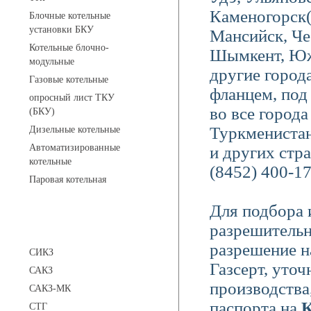
Каменогорск
Блочные котельные
установки БКУ
Мансийск, Че
Котельные блочно-
Шымкент, Южн
модульные
другие город
Газовые котельные
фланцем, под
опросный лист ТКУ
во все город
(БКУ)
Туркменистан
Дизельные котельные
Автоматизированные
и других стр
котельные
(8452) 400-17
Паровая котельная
Для подбора 
разрешительн
Сигнализаторы
разрешение н
СИКЗ
Газсерт, уто
САКЗ
производства
САКЗ-МК
паспорта на
К
СТГ