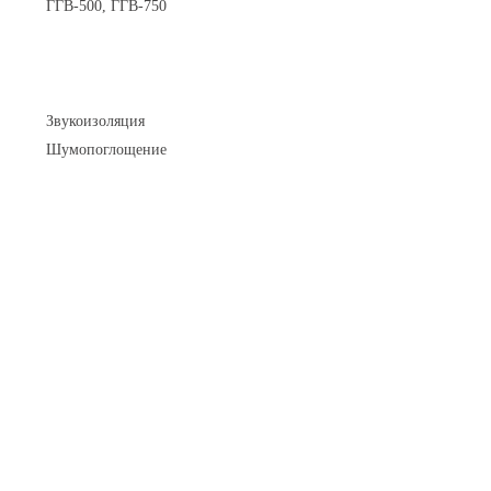
ГГВ-500, ГГВ-750
Шумоизоляция
Звукоизоляция
Шумопоглощение
Манометры и вакуумметры
Паспорта
Нормативные документы