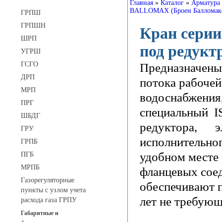
Главная
»
Каталог
»
Арматура
BALLOMAX (Броен Балломак
ГРПШ
ГРПШН
Кран серии
ШРП
под редукт
УГРШ
ГСГО
Предназначены
ДРП
потока рабочей
МРП
водоснабжения,
ПРГ
специальный I
ШБДГ
редуктора, 
ГРУ
исполнительног
ГРПБ
удобном месте
ПГБ
МРПБ
фланцевых сое
Газорегуляторные
обеспечивают 
пункты с узлом учета
лет не требующ
расхода газа ГРПУ
Габаритные и