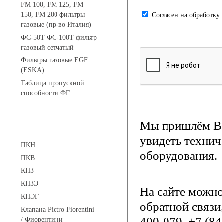
FM 100, FM 125, FM
150, FM 200 фильтры
Cогласен на обработку
газовые (пр-во Италия)
ФС-50Т ФС-100Т фильтр
газовый сетчатый
Фильтры газовые EGF
(ESKA)
Таблица пропускной
способности ФГ
Мы пришлём Ва
Предохранительные клапаны
увидеть технич
ПКН
оборудования.
ПКВ
КПЗ
КПЗЭ
На сайте можн
КПЭГ
обратной связи
Клапана Pietro Fiorentini
400-079, +7 (8
/ Фиорентини