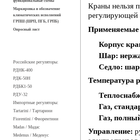
функциональные схемы
Краны нельзя п
Маркировка и обозначение
регулирующей 
климатических исполнений
ГРПШ (ШРП, ПГБ, ГРПБ)
Применяемые 
Опросный лист
Корпус кра
Регуляторы давления
Шар: нерж
Российские регуляторы:
Седло: шар
РДНК-400
РДК-50Н
Температура р
РДБК1-50
Теплоснабже
РДУ-32
Импортные регуляторы:
Газ, станда
Tartarini / Тартарини
Газ, полный
Fiorentini / Фиорентини
Madas / Мадас
Управление:
р
Medenus / Меденус