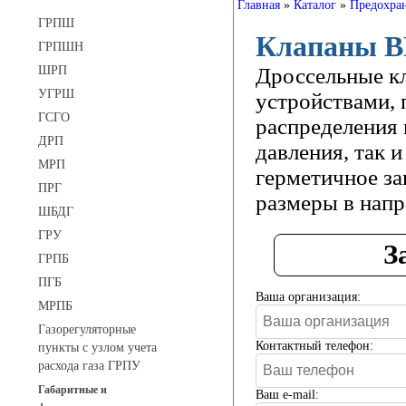
Главная
»
Каталог
»
Предохра
ГРПШ
Клапаны BF
ГРПШН
ШРП
Дроссельные к
УГРШ
устройствами, 
ГСГО
распределения 
ДРП
давления, так и
МРП
герметичное за
ПРГ
размеры в напр
ШБДГ
ГРУ
З
ГРПБ
ПГБ
Ваша организация:
МРПБ
Газорегуляторные
Контактный телефон:
пункты с узлом учета
расхода газа ГРПУ
Габаритные и
Ваш e-mail: