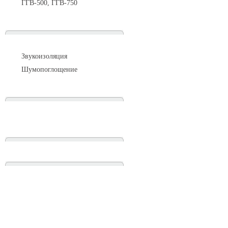
ГГВ-500, ГГВ-750
Шумоизоляция
Звукоизоляция
Шумопоглощение
Манометры и вакуумметры
Паспорта
Нормативные документы