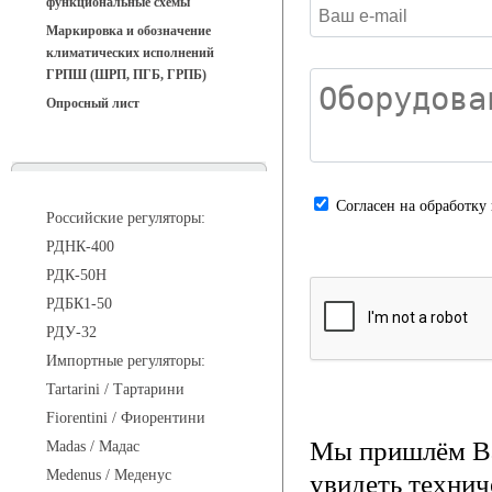
функциональные схемы
Маркировка и обозначение
климатических исполнений
ГРПШ (ШРП, ПГБ, ГРПБ)
Опросный лист
Регуляторы давления
Cогласен на обработку
Российские регуляторы:
РДНК-400
РДК-50Н
РДБК1-50
РДУ-32
Импортные регуляторы:
Tartarini / Тартарини
Fiorentini / Фиорентини
Мы пришлём Ва
Madas / Мадас
Medenus / Меденус
увидеть технич