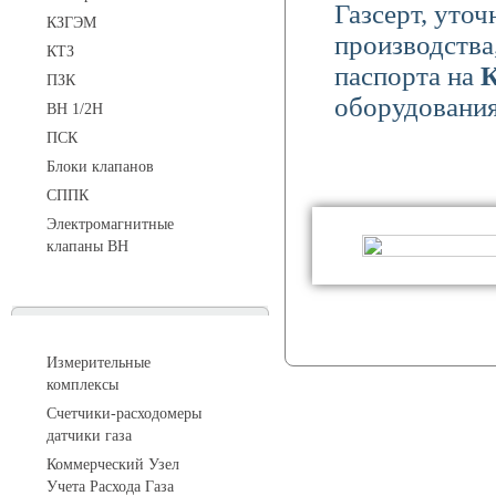
Газсерт, уто
КЗГЭМ
производства
КТЗ
паспорта на
К
ПЗК
оборудования
ВН 1/2Н
ПСК
Блоки клапанов
СППК
Электромагнитные
клапаны ВН
Устройства учета газа
Измерительные
комплексы
Счетчики-расходомеры
датчики газа
Коммерческий Узел
Учета Расхода Газа