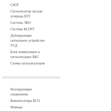
САОГ
Сигнализатор оксида
углерода БУГ
Система ЭКО
Система КСОУГ
Дублирующее
сигнальное устройство
УСД
Блок коммутации и
сигнализации БКС
Схемы сигнализаторов
Соединительные детали трубопровода
Изолирующие
соединения
Компенсаторы КСО
Фланцы