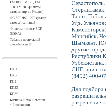
Севастополь,
FM 100, FM 125, FM
150, FM 200 фильтры
Стерлитамак
газовые (пр-во Италия)
Тараз, Тоболь
ФС-50Т ФС-100Т фильтр
Удэ, Ульяновс
газовый сетчатый
Каменогорск
Фильтры газовые EGF
(ESKA)
Мансийск, Че
Таблица пропускной
Шымкент, Южн
способности ФГ
другие город
Республики К
Предохранительные клапаны
Узбекистана,
СНГ, при согл
ПКН
(8452) 400-07
ПКВ
КПЗ
КПЗЭ
Для подбора 
КПЭГ
разрешительн
Клапана Pietro Fiorentini
разрешение н
/ Фиорентини