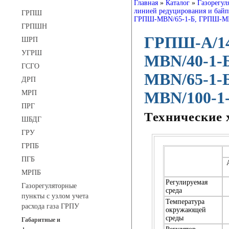
Главная
»
Каталог
»
Газорегул
линией редуцирования и бай
ГРПШ
ГРПШ-МВN/65-1-Б, ГРПШ-МВ
ГРПШН
ГРПШ-А/14
ШРП
УГРШ
МВN/40-1-
ГСГО
МВN/65-1-
ДРП
МРП
MBN/100-1
ПРГ
Технические 
ШБДГ
ГРУ
ГРПБ
ПГБ
МРПБ
Регулируемая
Газорегуляторные
среда
пункты с узлом учета
Температура
расхода газа ГРПУ
окружающей
среды
Габаритные и