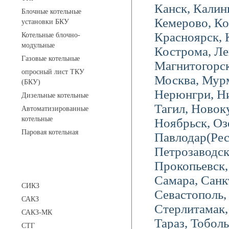
Канск, Калин
Блочные котельные
Кемерово, Ко
установки БКУ
Красноярск, 
Котельные блочно-
модульные
Кострома, Ле
Газовые котельные
Магнитогорск
опросный лист ТКУ
Москва, Мурм
(БКУ)
Нерюнгри, Н
Дизельные котельные
Тагил, Новок
Автоматизированные
котельные
Ноябрьск, Оз
Паровая котельная
Павлодар(Ре
Петрозаводс
Прокопьевск, 
Сигнализаторы
Самара, Санк
СИКЗ
Севастополь,
САКЗ
Стерлитамак
САКЗ-МК
Тараз, Тоболь
СТГ