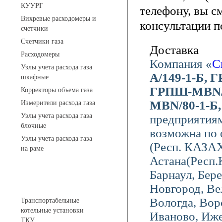
КУУРГ
телефону, вы с
Вихревые расходомеры и
консультации п
счетчики
Счетчики газа
Доставка
Расходомеры
Компания «
С
Узлы учета расхода газа
А/149-1-Б,
шкафные
ГРПШ-МВN/5
Корректоры объема газа
МВN/80-1-Б
Измерители расхода газа
Узлы учета расхода газа
предприятиям
блочные
возможна по 
Узлы учета расхода газа
(Респ. КАЗАХ
на раме
Астана(Респ.
Барнаул, Бере
Котельные установки
Новгород, Ве
Вологда, Вор
Транспортабельные
котельные установки
Иваново, Иже
ТКУ