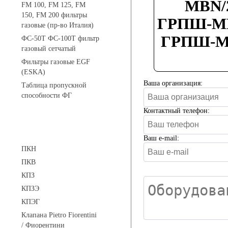
МВN/2
FM 100, FM 125, FM
150, FM 200 фильтры
ГРПШ-МВ
газовые (пр-во Италия)
ГРПШ-МВ
ФС-50Т ФС-100Т фильтр
газовый сетчатый
Фильтры газовые EGF
(ESKA)
Ваша организация:
Таблица пропускной
способности ФГ
Контактный телефон:
Предохранительные клапаны
Ваш e-mail:
ПКН
ПКВ
КПЗ
КПЗЭ
КПЭГ
Клапана Pietro Fiorentini
/ Фиорентини