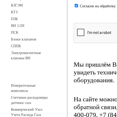
КЗГЭМ
Cогласен на обработку
КТЗ
ПЗК
ВН 1/2Н
ПСК
Блоки клапанов
СППК
Электромагнитные
клапаны ВН
Мы пришлём Ва
увидеть технич
Устройства учета газа
оборудования.
Измерительные
комплексы
Счетчики-расходомеры
На сайте можн
датчики газа
обратной связи
Коммерческий Узел
400-079, +7 (8
Учета Расхода Газа