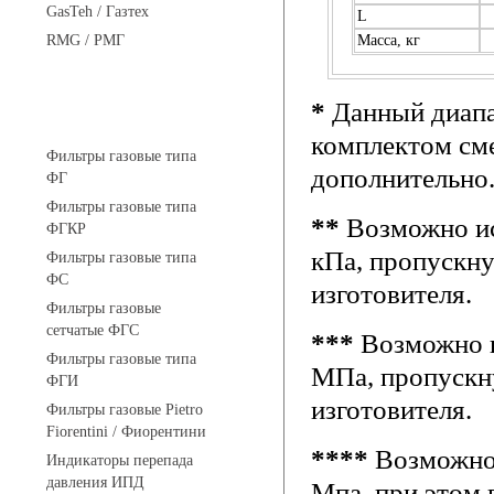
GasTeh / Газтех
L
RMG / РМГ
Масса, кг
*
Данный диапа
Фильтры газовые
комплектом см
Фильтры газовые типа
дополнительно
ФГ
Фильтры газовые типа
**
Возможно и
ФГКР
кПа, пропускну
Фильтры газовые типа
ФС
изготовителя.
Фильтры газовые
сетчатые ФГС
***
Возможно 
Фильтры газовые типа
МПа, пропускн
ФГИ
изготовителя.
Фильтры газовые Pietro
Fiorentini / Фиорентини
****
Возможно
Индикаторы перепада
давления ИПД
Мпа, при этом 