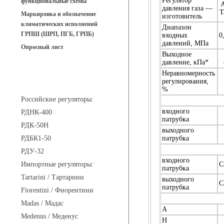
Регулятор
функциональные схемы
A
давления газа —
T
Маркировка и обозначение
изготовитель
климатических исполнений
Диапазон
ГРПШ (ШРП, ПГБ, ГРПБ)
входных
0
давлений, МПа
Опросный лист
Выходное
давление, кПа*
Неравномерность
Регуляторы давления
регулирования,
%
Российские регуляторы:
входного
РДНК-400
патрубка
РДК-50Н
выходного
РДБК1-50
патрубка
РДУ-32
входного
Импортные регуляторы:
С
патрубка
Tartarini / Тартарини
выходного
С
патрубка
Fiorentini / Фиорентини
Madas / Мадас
A
Medenus / Меденус
H