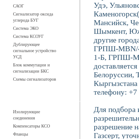
Удэ, Ульяновс
САОГ
Каменогорск
Сигнализатор оксида
углерода БУГ
Мансийск, Че
Система ЭКО
Шымкент, Южн
Система КСОУГ
другие горо
Дублирующее
ГРПШ-МВN/4
сигнальное устройство
1-Б, ГРПШ-М
УСД
доставляется 
Блок коммутации и
сигнализации БКС
Белоруссии, 
Схемы сигнализаторов
Кыргызстана 
телефону: +7 
Соединительные детали трубопровода
Для подбора 
Изолирующие
разрешительн
соединения
разрешение н
Компенсаторы КСО
Газсерт, уто
Фланцы