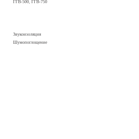
ГГВ-500, ГГВ-750
Шумоизоляция
Звукоизоляция
Шумопоглощение
Манометры и вакуумметры
Паспорта
Нормативные документы