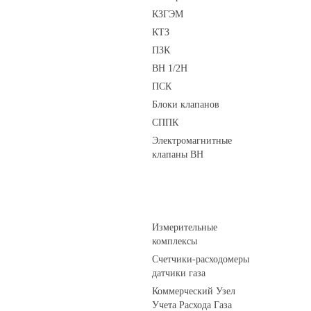
КЗГЭМ
КТЗ
ПЗК
ВН 1/2Н
ПСК
Блоки клапанов
СППК
Электромагнитные
клапаны ВН
Устройства учета газа
Измерительные
комплексы
Счетчики-расходомеры
датчики газа
Коммерческий Узел
Учета Расхода Газа