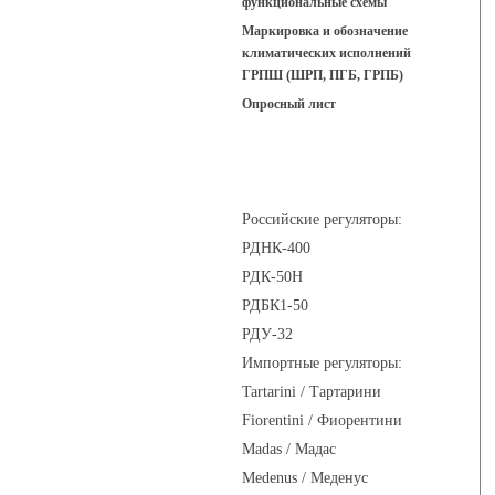
функциональные схемы
Маркировка и обозначение
климатических исполнений
ГРПШ (ШРП, ПГБ, ГРПБ)
Опросный лист
Регуляторы давления
Российские регуляторы:
РДНК-400
РДК-50Н
РДБК1-50
РДУ-32
Импортные регуляторы:
Tartarini / Тартарини
Fiorentini / Фиорентини
Madas / Мадас
Medenus / Меденус