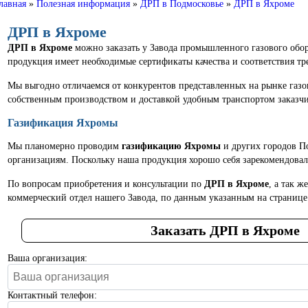
лавная
»
Полезная информация
»
ДРП в Подмосковье
»
ДРП в Яхроме
ДРП в Яхроме
ДРП в Яхроме
можно заказать у Завода промышленного газового обо
продукция имеет необходимые сертификаты качества и соответствия т
Мы выгодно отличаемся от конкурентов представленных на рынке газо
собственным производством и доставкой удобным транспортом заказч
Газификация Яхромы
Мы планомерно проводим
газификацию Яхромы
и других городов П
организациям. Поскольку наша продукция хорошо себя зарекомендовала
По вопросам приобретения и консультации по
ДРП в Яхроме
, а так 
коммерческий отдел нашего Завода, по данным указанным на странице
Заказать ДРП в Яхроме
Ваша организация:
Контактный телефон: