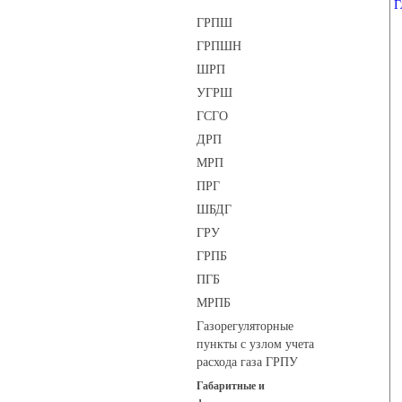
Г
ГРПШ
ГРПШН
ШРП
УГРШ
ГСГО
ДРП
МРП
ПРГ
ШБДГ
ГРУ
ГРПБ
ПГБ
МРПБ
Газорегуляторные
пункты с узлом учета
расхода газа ГРПУ
Габаритные и