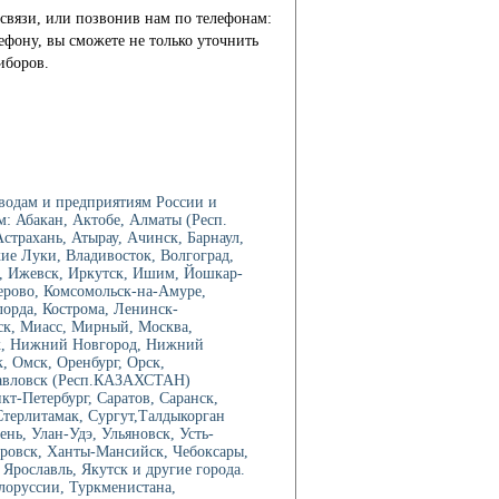
связи, или позвонив нам по телефонам:
лефону, вы сможете не только уточнить
иборов.
водам и предприятиям России и
: Абакан, Актобе, Алматы (Респ.
трахань, Атырау, Ачинск, Барнаул,
ие Луки, Владивосток, Волгоград,
о, Ижевск, Иркутск, Ишим, Йошкар-
мерово, Комсомольск-на-Амуре,
лорда, Кострома, Ленинск-
ск, Миасс, Мирный, Москва,
к, Нижний Новгород, Нижний
, Омск, Оренбург, Орск,
павловск (Респ.КАЗАХСТАН)
кт-Петербург, Саратов, Саранск,
Стерлитамак, Сургут,Талдыкорган
нь, Улан-Удэ, Ульяновск, Усть-
ровск, Ханты-Мансийск, Чебоксары,
рославль, Якутск и другие города.
елоруссии, Туркменистана,