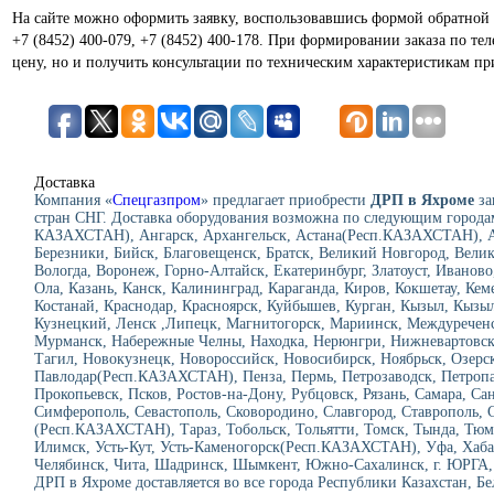
На сайте можно оформить заявку, воспользовавшись формой обратной 
+7 (8452) 400-079, +7 (8452) 400-178. При формировании заказа по те
цену, но и получить консультации по техническим характеристикам пр
Доставка
Компания «
Спецгазпром
» предлагает приобрести
ДРП в Яхроме
за
стран СНГ. Доставка оборудования возможна по следующим городам
КАЗАХСТАН), Ангарск, Архангельск, Астана(Респ.КАЗАХСТАН), Ас
Березники, Бийск, Благовещенск, Братск, Великий Новгород, Велик
Вологда, Воронеж, Горно-Алтайск, Екатеринбург, Златоуст, Иванов
Ола, Казань, Канск, Калининград, Караганда, Киров, Кокшетау, Ке
Костанай, Краснодар, Красноярск, Куйбышев, Курган, Кызыл, Кызы
Кузнецкий, Ленск ,Липецк, Магнитогорск, Мариинск, Междуречен
Мурманск, Набережные Челны, Находка, Нерюнгри, Нижневартовс
Тагил, Новокузнецк, Новороссийск, Новосибирск, Ноябрьск, Озерск
Павлодар(Респ.КАЗАХСТАН), Пенза, Пермь, Петрозаводск, Петро
Прокопьевск, Псков, Ростов-на-Дону, Рубцовск, Рязань, Самара, Сан
Симферополь, Севастополь, Сковородино, Славгород, Ставрополь, 
(Респ.КАЗАХСТАН), Тараз, Тобольск, Тольятти, Томск, Тында, Тюме
Илимск, Усть-Кут, Усть-Каменогорск(Респ.КАЗАХСТАН), Уфа, Хаба
Челябинск, Чита, Шадринск, Шымкент, Южно-Сахалинск, г. ЮРГА, Я
ДРП в Яхроме доставляется во все города Республики Казахстан, Б