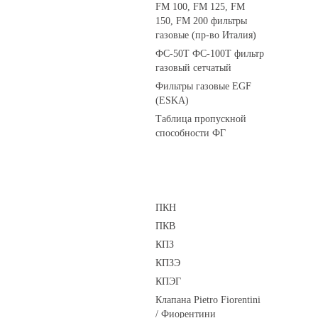
FM 100, FM 125, FM
150, FM 200 фильтры
газовые (пр-во Италия)
ФС-50Т ФС-100Т фильтр
газовый сетчатый
Фильтры газовые EGF
(ESKA)
Таблица пропускной
способности ФГ
Предохранительные клапаны
ПКН
ПКВ
КПЗ
КПЗЭ
КПЭГ
Клапана Pietro Fiorentini
/ Фиорентини