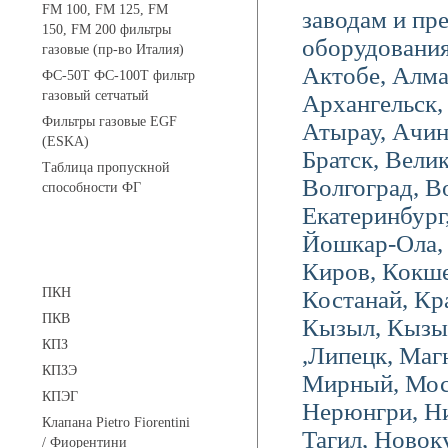
FM 100, FM 125, FM
заводам и пр
150, FM 200 фильтры
оборудования
газовые (пр-во Италия)
Актобе, Алм
ФС-50Т ФС-100Т фильтр
газовый сетчатый
Архангельск,
Фильтры газовые EGF
Атырау, Ачин
(ESKA)
Братск, Вели
Таблица пропускной
Волгоград, В
способности ФГ
Екатеринбург
Йошкар-Ола, 
Предохранительные клапаны
Киров, Кокше
ПКН
Костанай, Кр
ПКВ
Кызыл, Кызыл
КПЗ
,Липецк, Маг
КПЗЭ
Мирный, Мос
КПЭГ
Нерюнгри, Н
Клапана Pietro Fiorentini
Тагил, Новок
/ Фиорентини