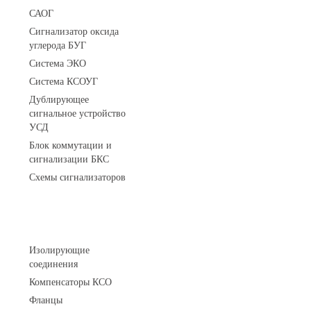
САОГ
Сигнализатор оксида
углерода БУГ
Система ЭКО
Система КСОУГ
Дублирующее
сигнальное устройство
УСД
Блок коммутации и
сигнализации БКС
Схемы сигнализаторов
Соединительные детали трубопровода
Изолирующие
соединения
Компенсаторы КСО
Фланцы