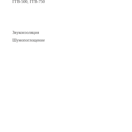
ГГВ-500, ГГВ-750
Шумоизоляция
Звукоизоляция
Шумопоглощение
Манометры и вакуумметры
Паспорта
Нормативные документы