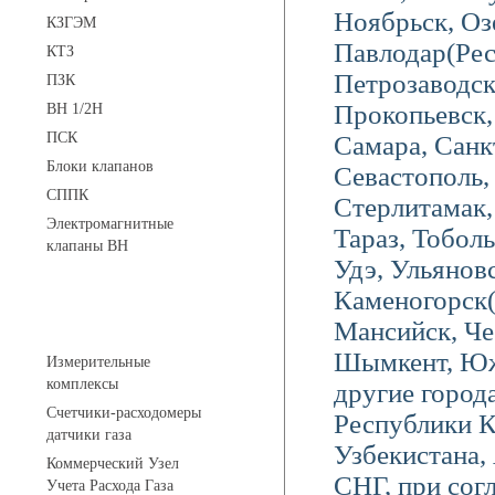
Ноябрьск, Оз
КЗГЭМ
Павлодар(Ре
КТЗ
Петрозаводс
ПЗК
Прокопьевск, 
ВН 1/2Н
ПСК
Самара, Санк
Блоки клапанов
Севастополь,
СППК
Стерлитамак
Электромагнитные
Тараз, Тоболь
клапаны ВН
Удэ, Ульяновс
Каменогорск
Устройства учета газа
Мансийск, Че
Шымкент, Южн
Измерительные
комплексы
другие города
Счетчики-расходомеры
Республики К
датчики газа
Узбекистана,
Коммерческий Узел
СНГ, при согл
Учета Расхода Газа