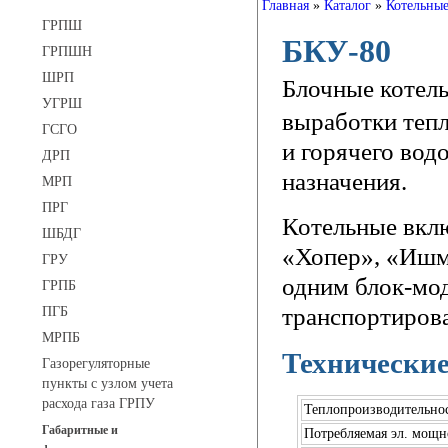
Главная
»
Каталог
»
Котельные
ГРПШ
БКУ-80
ГРПШН
ШРП
Блочные котел
УГРШ
выработки тепл
ГСГО
и горячего вод
ДРП
назначения.
МРП
ПРГ
Котельные вкл
ШБДГ
«Хопер», «Ишм
ГРУ
одним блок-мо
ГРПБ
транспортирова
ПГБ
МРПБ
Технические
Газорегуляторные
пункты с узлом учета
расхода газа ГРПУ
Теплопроизводительнос
Габаритные и
Потребляемая эл. мощн