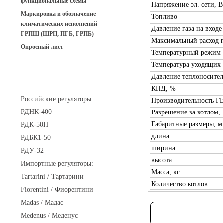
функциональные схемы
Напряжение эл. сети, В
Маркировка и обозначение
Топливо
климатических исполнений
Давление газа на входе
ГРПШ (ШРП, ПГБ, ГРПБ)
Максимальный расход г
Опросный лист
Температурный режим 
Температура уходящих 
Давление теплоносителя
Регуляторы давления
КПД, %
Российские регуляторы:
Производительность ГВ
РДНК-400
Разрешение за котлом,
Габаритные размеры, м
РДК-50Н
длина
РДБК1-50
ширина
РДУ-32
высота
Импортные регуляторы:
Масса, кг
Tartarini / Тартарини
Количество котлов
Fiorentini / Фиорентини
Madas / Мадас
Medenus / Меденус